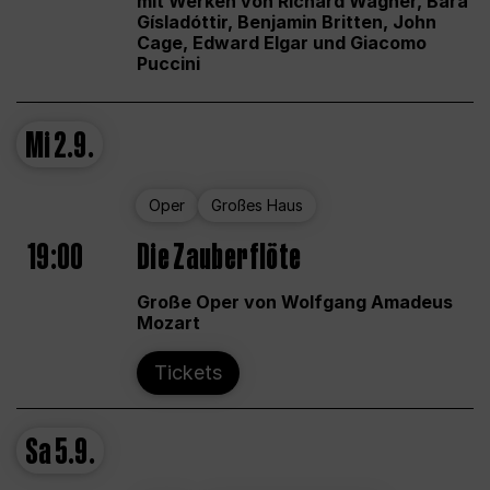
mit Werken von Richard Wagner, Bára
Gísladóttir, Benjamin Britten, John
Cage, Edward Elgar und Giacomo
Puccini
Mi
2.9.
Oper
Großes Haus
19:00
Die Zauberflöte
Große Oper von Wolfgang Amadeus
Mozart
Tickets
Sa
5.9.