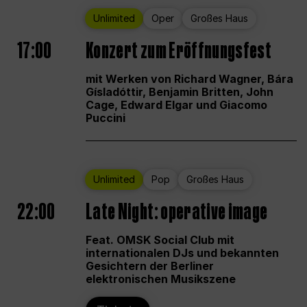
Unlimited
Oper
Großes Haus
17:00
Konzert zum Eröffnungsfest
mit Werken von Richard Wagner, Bára
Gísladóttir, Benjamin Britten, John
Cage, Edward Elgar und Giacomo
Puccini
Unlimited
Pop
Großes Haus
22:00
Late Night: operative image
Feat. OMSK Social Club mit
internationalen DJs und bekannten
Gesichtern der Berliner
elektronischen Musikszene