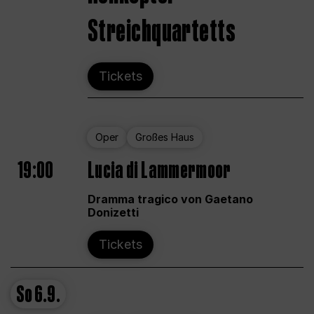
Streichquartetts
Tickets
Oper
Großes Haus
19:00
Lucia di Lammermoor
Dramma tragico von Gaetano
Donizetti
Tickets
So
6.9.