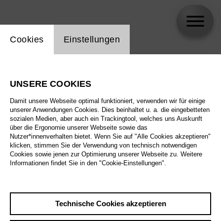
Einstellung Website Cookie
Cookies
Einstellungen
skip_calendar_timeline
Suche
UNSERE COOKIES
Alle Sparten
Damit unsere Webseite optimal funktioniert, verwenden wir für einige
Alle Spielstätten
unserer Anwendungen Cookies. Dies beinhaltet u. a. die eingebetteten
sozialen Medien, aber auch ein Trackingtool, welches uns Auskunft
über die Ergonomie unserer Webseite sowie das
Alle Merkmale
Nutzer*innenverhalten bietet. Wenn Sie auf "Alle Cookies akzeptieren"
klicken, stimmen Sie der Verwendung von technisch notwendigen
Cookies sowie jenen zur Optimierung unserer Webseite zu. Weitere
Informationen findet Sie in den "Cookie-Einstellungen".
August 2026
Technische Cookies akzeptieren
Sa
29.8.