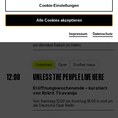
Cookie-Einstellungen
Ballett
Großes Haus
Staatsballett Berlin
Alle Cookies akzeptieren
12:00
Eröffnungswochenende
Impressum
Datenschutz
Die Deutsche Oper Berlin öffnet ihre Pforten,
um die neue Saison zu feiern
Unlimited
Oper
Großes Haus
12:00
UNLESS THE PEOPLE LIVE HERE
Eröffnungswochenende – kuratiert
von Rirkrit Tiravanija
Von Samstag 12.00 bis Sonntag 18.00 in und um
die Deutsche Oper Berlin