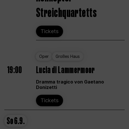
Streichquartetts
Tickets
Oper
Großes Haus
19:00
Lucia di Lammermoor
Dramma tragico von Gaetano
Donizetti
Tickets
So
6.9.