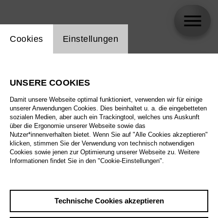
Einstellung Website Cookie
Cookies
Einstellungen
skip_calendar_timeline
Suche
UNSERE COOKIES
Alle Sparten
Damit unsere Webseite optimal funktioniert, verwenden wir für einige
Alle Spielstätten
unserer Anwendungen Cookies. Dies beinhaltet u. a. die eingebetteten
sozialen Medien, aber auch ein Trackingtool, welches uns Auskunft
über die Ergonomie unserer Webseite sowie das
Alle Merkmale
Nutzer*innenverhalten bietet. Wenn Sie auf "Alle Cookies akzeptieren"
klicken, stimmen Sie der Verwendung von technisch notwendigen
Cookies sowie jenen zur Optimierung unserer Webseite zu. Weitere
Informationen findet Sie in den "Cookie-Einstellungen".
August 2026
Technische Cookies akzeptieren
Sa
29.8.