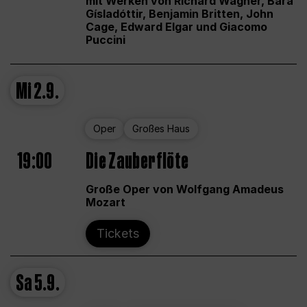
mit Werken von Richard Wagner, Bára
Gísladóttir, Benjamin Britten, John
Cage, Edward Elgar und Giacomo
Puccini
Mi
2.9.
Oper
Großes Haus
19:00
Die Zauberflöte
Große Oper von Wolfgang Amadeus
Mozart
Tickets
Sa
5.9.