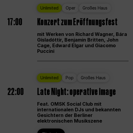
Unlimited
Oper
Großes Haus
17:00
Konzert zum Eröffnungsfest
mit Werken von Richard Wagner, Bára
Gísladóttir, Benjamin Britten, John
Cage, Edward Elgar und Giacomo
Puccini
Unlimited
Pop
Großes Haus
22:00
Late Night: operative image
Feat. OMSK Social Club mit
internationalen DJs und bekannten
Gesichtern der Berliner
elektronischen Musikszene