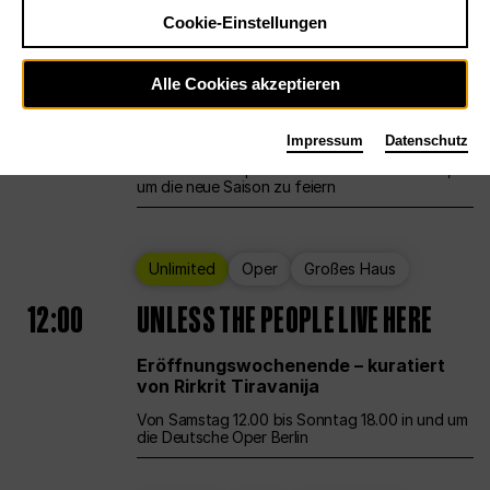
Cookie-Einstellungen
Ballett
Großes Haus
Staatsballett Berlin
Alle Cookies akzeptieren
12:00
Eröffnungswochenende
Impressum
Datenschutz
Die Deutsche Oper Berlin öffnet ihre Pforten,
um die neue Saison zu feiern
Unlimited
Oper
Großes Haus
12:00
UNLESS THE PEOPLE LIVE HERE
Eröffnungswochenende – kuratiert
von Rirkrit Tiravanija
Von Samstag 12.00 bis Sonntag 18.00 in und um
die Deutsche Oper Berlin