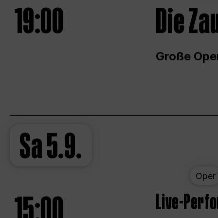
19:00
Die Za
Große Ope
Sa
5.9.
Oper
15:00
Live-Perf