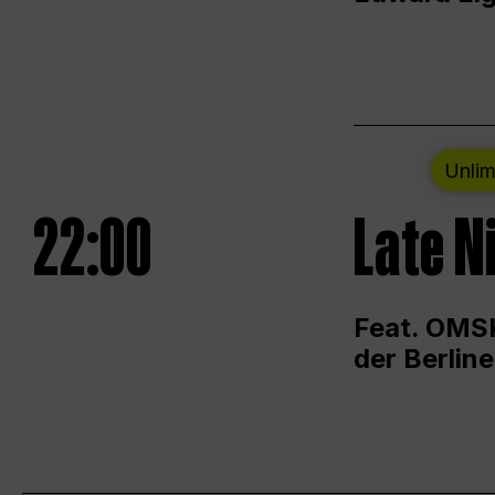
Unlim
22:00
Late N
Feat. OMSK
der Berlin