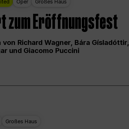
ited
Oper
Großes Haus
t zum Eröffnungsfest
 von Richard Wagner, Bára Gísladóttir,
ar und Giacomo Puccini
Großes Haus