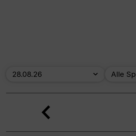
skip_calendar_timeline
Alle S
Suche