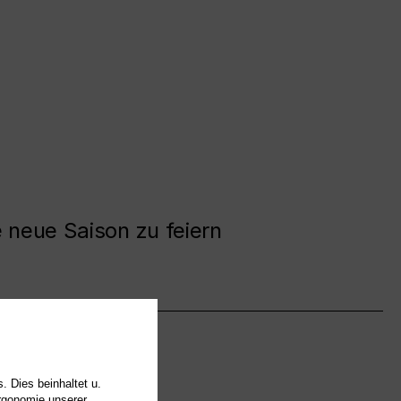
e neue Saison zu feiern
. Dies beinhaltet u.
Ergonomie unserer