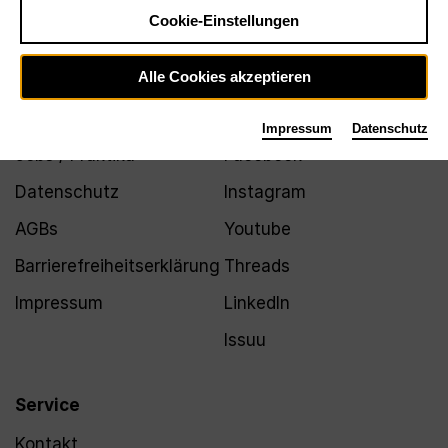
Newsletter
Cookie-Einstellungen
Alle Cookies akzeptieren
Infos
Folgen
Impressum
Datenschutz
Jobs / Praktika
Facebook
Datenschutz
Instagram
AGBs
Youtube
Barrierefreiheitserklärung
Threads
Impressum
LinkedIn
Issuu
Service
Kontakt