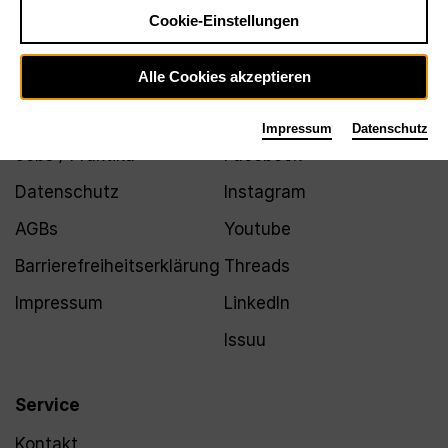
Newsletter
Cookie-Einstellungen
Alle Cookies akzeptieren
Infos
Folgen
Impressum
Datenschutz
Jobs / Praktika
Facebook
Datenschutz
Instagram
AGBs
Youtube
Barrierefreiheitserklärung
Threads
Impressum
LinkedIn
Issuu
Service
Kontakt