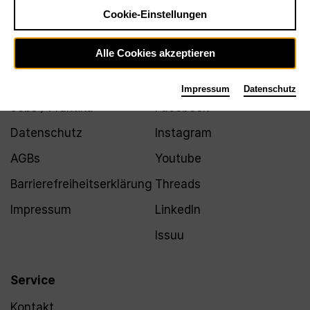
Newsletter
Cookie-Einstellungen
Alle Cookies akzeptieren
Infos
Folgen
Impressum
Datenschutz
Jobs / Praktika
Facebook
Datenschutz
Instagram
AGBs
Youtube
Barrierefreiheitserklärung
Threads
Impressum
LinkedIn
Issuu
Service
Kontakt