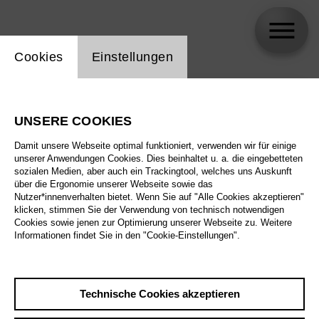
Einstellung Website Cookie
Cookies
Einstellungen
skip_calendar_timeline
Suche
UNSERE COOKIES
Alle Sparten
Damit unsere Webseite optimal funktioniert, verwenden wir für einige
Alle Spielstätten
unserer Anwendungen Cookies. Dies beinhaltet u. a. die eingebetteten
sozialen Medien, aber auch ein Trackingtool, welches uns Auskunft
über die Ergonomie unserer Webseite sowie das
Alle Merkmale
Nutzer*innenverhalten bietet. Wenn Sie auf "Alle Cookies akzeptieren"
klicken, stimmen Sie der Verwendung von technisch notwendigen
Cookies sowie jenen zur Optimierung unserer Webseite zu. Weitere
Informationen findet Sie in den "Cookie-Einstellungen".
August 2026
Technische Cookies akzeptieren
Sa
29.8.