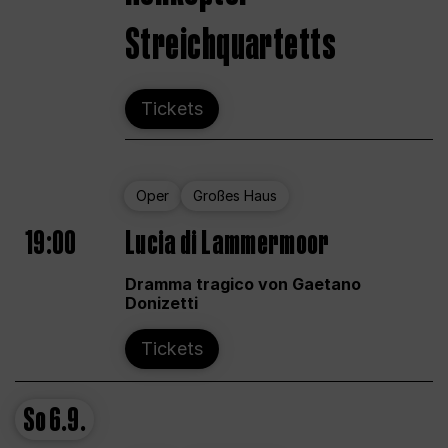
Streichquartetts
Tickets
Oper
Großes Haus
19:00
Lucia di Lammermoor
Dramma tragico von Gaetano
Donizetti
Tickets
So
6.9.