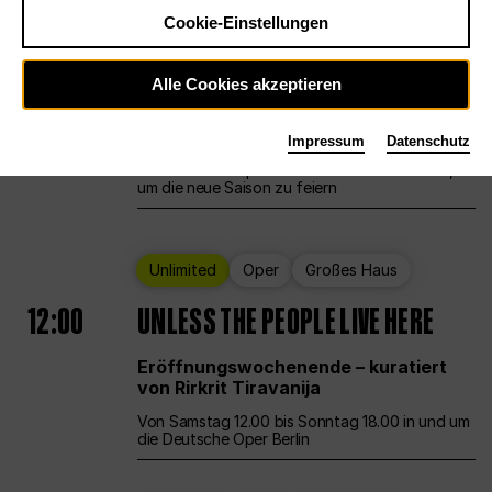
Cookie-Einstellungen
Ballett
Großes Haus
Staatsballett Berlin
Alle Cookies akzeptieren
12:00
Eröffnungswochenende
Impressum
Datenschutz
Die Deutsche Oper Berlin öffnet ihre Pforten,
um die neue Saison zu feiern
Unlimited
Oper
Großes Haus
12:00
UNLESS THE PEOPLE LIVE HERE
Eröffnungswochenende – kuratiert
von Rirkrit Tiravanija
Von Samstag 12.00 bis Sonntag 18.00 in und um
die Deutsche Oper Berlin