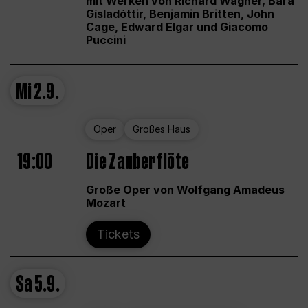
mit Werken von Richard Wagner, Bára
Gísladóttir, Benjamin Britten, John
Cage, Edward Elgar und Giacomo
Puccini
Mi
2.9.
Oper
Großes Haus
19:00
Die Zauberflöte
Große Oper von Wolfgang Amadeus
Mozart
Tickets
Sa
5.9.