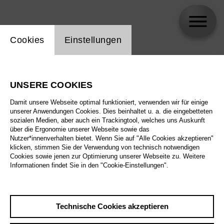
Einstellung Website Cookie
Cookies
Einstellungen
skip_calendar_timeline
Suche
UNSERE COOKIES
Alle Sparten
Damit unsere Webseite optimal funktioniert, verwenden wir für einige
Alle Spielstätten
unserer Anwendungen Cookies. Dies beinhaltet u. a. die eingebetteten
sozialen Medien, aber auch ein Trackingtool, welches uns Auskunft
über die Ergonomie unserer Webseite sowie das
Alle Merkmale
Nutzer*innenverhalten bietet. Wenn Sie auf "Alle Cookies akzeptieren"
klicken, stimmen Sie der Verwendung von technisch notwendigen
Cookies sowie jenen zur Optimierung unserer Webseite zu. Weitere
Informationen findet Sie in den "Cookie-Einstellungen".
August 2026
Technische Cookies akzeptieren
Sa
29.8.