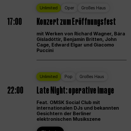
Unlimited
Oper
Großes Haus
17:00
Konzert zum Eröffnungsfest
mit Werken von Richard Wagner, Bára
Gísladóttir, Benjamin Britten, John
Cage, Edward Elgar und Giacomo
Puccini
Unlimited
Pop
Großes Haus
22:00
Late Night: operative image
Feat. OMSK Social Club mit
internationalen DJs und bekannten
Gesichtern der Berliner
elektronischen Musikszene