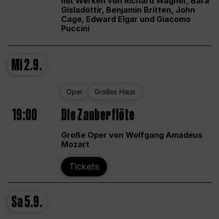
mit Werken von Richard Wagner, Bára
Gísladóttir, Benjamin Britten, John
Cage, Edward Elgar und Giacomo
Puccini
Mi
2.9.
Oper
Großes Haus
19:00
Die Zauberflöte
Große Oper von Wolfgang Amadeus
Mozart
Tickets
Sa
5.9.