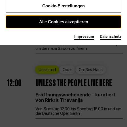
Cookie-Einstellungen
Ballett
Großes Haus
Staatsballett Berlin
Alle Cookies akzeptieren
12:00
Eröffnungswochenende
Impressum
Datenschutz
Die Deutsche Oper Berlin öffnet ihre Pforten,
um die neue Saison zu feiern
Unlimited
Oper
Großes Haus
12:00
UNLESS THE PEOPLE LIVE HERE
Eröffnungswochenende – kuratiert
von Rirkrit Tiravanija
Von Samstag 12.00 bis Sonntag 18.00 in und um
die Deutsche Oper Berlin