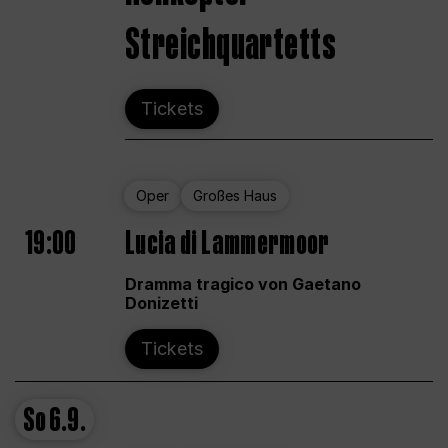
Streichquartetts
Tickets
Oper
Großes Haus
19:00
Lucia di Lammermoor
Dramma tragico von Gaetano
Donizetti
Tickets
So
6.9.