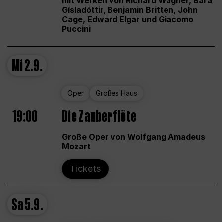
mit Werken von Richard Wagner, Bára
Gísladóttir, Benjamin Britten, John
Cage, Edward Elgar und Giacomo
Puccini
Mi
2.9.
Oper
Großes Haus
19:00
Die Zauberflöte
Große Oper von Wolfgang Amadeus
Mozart
Tickets
Sa
5.9.