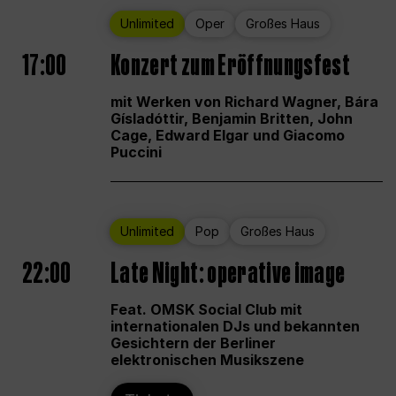
Unlimited
Oper
Großes Haus
17:00
Konzert zum Eröffnungsfest
mit Werken von Richard Wagner, Bára
Gísladóttir, Benjamin Britten, John
Cage, Edward Elgar und Giacomo
Puccini
Unlimited
Pop
Großes Haus
22:00
Late Night: operative image
Feat. OMSK Social Club mit
internationalen DJs und bekannten
Gesichtern der Berliner
elektronischen Musikszene