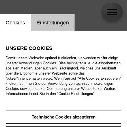
Einstellung Website Cookie
Cookies
Einstellungen
skip_calendar_timeline
Suche
UNSERE COOKIES
Alle Sparten
Damit unsere Webseite optimal funktioniert, verwenden wir für einige
Alle Spielstätten
unserer Anwendungen Cookies. Dies beinhaltet u. a. die eingebetteten
sozialen Medien, aber auch ein Trackingtool, welches uns Auskunft
über die Ergonomie unserer Webseite sowie das
Alle Merkmale
Nutzer*innenverhalten bietet. Wenn Sie auf "Alle Cookies akzeptieren"
klicken, stimmen Sie der Verwendung von technisch notwendigen
Cookies sowie jenen zur Optimierung unserer Webseite zu. Weitere
Informationen findet Sie in den "Cookie-Einstellungen".
August 2026
Technische Cookies akzeptieren
Sa
29.8.