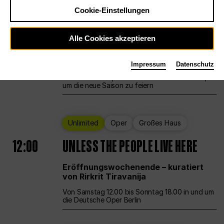
Cookie-Einstellungen
Ballett
Großes Haus
Staatsballett Berlin
Alle Cookies akzeptieren
12:00
Eröffnungswochenende
Impressum
Datenschutz
Die Deutsche Oper Berlin öffnet ihre Pforten,
um die neue Saison zu feiern
Unlimited
Oper
Großes Haus
12:00
UNLESS THE PEOPLE LIVE HERE
Eröffnungswochenende – kuratiert
von Rirkrit Tiravanija
Von Samstag 12.00 bis Sonntag 18.00 in und um
die Deutsche Oper Berlin