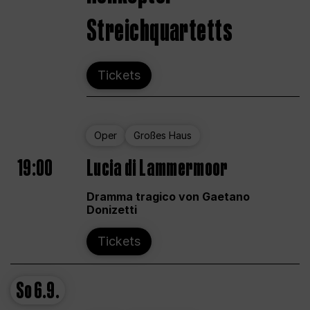
Streichquartetts
Tickets
Oper
Großes Haus
19:00
Lucia di Lammermoor
Dramma tragico von Gaetano
Donizetti
Tickets
So
6.9.