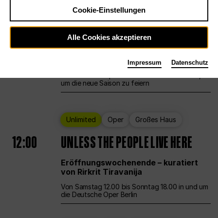
Cookie-Einstellungen
Ballett
Großes Haus
Staatsballett Berlin
Alle Cookies akzeptieren
12:00
Eröffnungswochenende
Impressum
Datenschutz
Die Deutsche Oper Berlin öffnet ihre Pforten,
um die neue Saison zu feiern
Unlimited
Oper
Großes Haus
12:00
UNLESS THE PEOPLE LIVE HERE
Eröffnungswochenende – kuratiert
von Rirkrit Tiravanija
Von Samstag 12.00 bis Sonntag 18.00 in und um
die Deutsche Oper Berlin