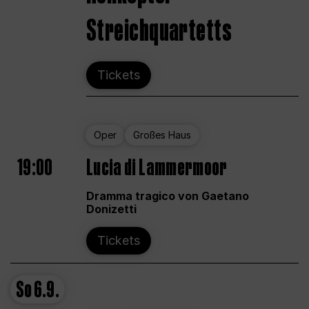
Streichquartetts
Tickets
Oper
Großes Haus
19:00
Lucia di Lammermoor
Dramma tragico von Gaetano
Donizetti
Tickets
So
6.9.