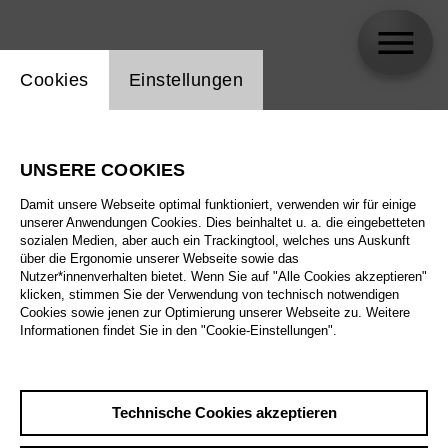
Einstellung Website Cookie
Cookies
Einstellungen
skip_calendar_timeline
Suche
UNSERE COOKIES
Alle Sparten
Damit unsere Webseite optimal funktioniert, verwenden wir für einige
Alle Spielstätten
unserer Anwendungen Cookies. Dies beinhaltet u. a. die eingebetteten
sozialen Medien, aber auch ein Trackingtool, welches uns Auskunft
über die Ergonomie unserer Webseite sowie das
Alle Merkmale
Nutzer*innenverhalten bietet. Wenn Sie auf "Alle Cookies akzeptieren"
klicken, stimmen Sie der Verwendung von technisch notwendigen
Cookies sowie jenen zur Optimierung unserer Webseite zu. Weitere
Informationen findet Sie in den "Cookie-Einstellungen".
August 2026
Technische Cookies akzeptieren
Sa
29.8.