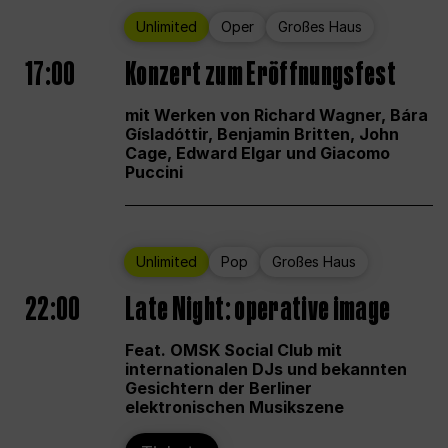
Unlimited
Oper
Großes Haus
17:00
Konzert zum Eröffnungsfest
mit Werken von Richard Wagner, Bára
Gísladóttir, Benjamin Britten, John
Cage, Edward Elgar und Giacomo
Puccini
Unlimited
Pop
Großes Haus
22:00
Late Night: operative image
Feat. OMSK Social Club mit
internationalen DJs und bekannten
Gesichtern der Berliner
elektronischen Musikszene