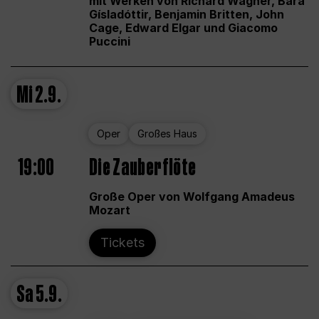
mit Werken von Richard Wagner, Bára
Gísladóttir, Benjamin Britten, John
Cage, Edward Elgar und Giacomo
Puccini
Mi
2.9.
Oper
Großes Haus
19:00
Die Zauberflöte
Große Oper von Wolfgang Amadeus
Mozart
Tickets
Sa
5.9.