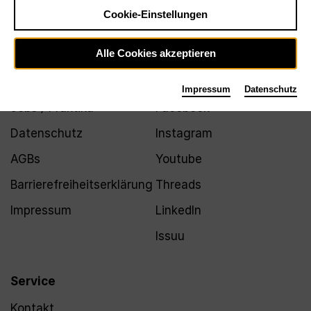
Newsletter
Cookie-Einstellungen
Alle Cookies akzeptieren
Infos
Folgen
Impressum
Datenschutz
Jobs / Praktika
Facebook
Datenschutz
Instagram
AGBs
Youtube
Barrierefreiheitserklärung
Threads
Impressum
LinkedIn
Issuu
Service
Kontakt