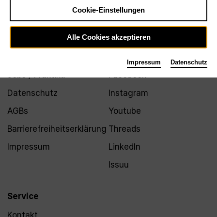
Newsletter
Cookie-Einstellungen
Alle Cookies akzeptieren
Infos
Folgen
Impressum
Datenschutz
Jobs / Praktika
Facebook
Datenschutz
Instagram
AGBs
Youtube
Barrierefreiheitserklärung
Threads
Impressum
LinkedIn
Issuu
Service
Kontakt