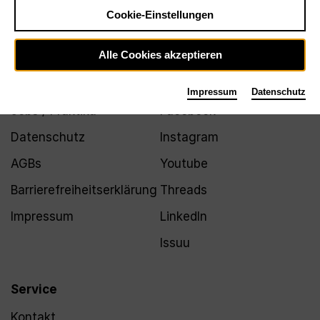
Newsletter
Cookie-Einstellungen
Alle Cookies akzeptieren
Infos
Folgen
Impressum
Datenschutz
Jobs / Praktika
Facebook
Datenschutz
Instagram
AGBs
Youtube
Barrierefreiheitserklärung
Threads
Impressum
LinkedIn
Issuu
Service
Kontakt