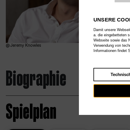
UNSERE COO
Damit unsere Webseite
a. die eingebetteten 
Webseite sowie das Nu
Jeremy Knowles
Verwendung von techn
Informationen findet 
Biographie
Technisc
Spielplan