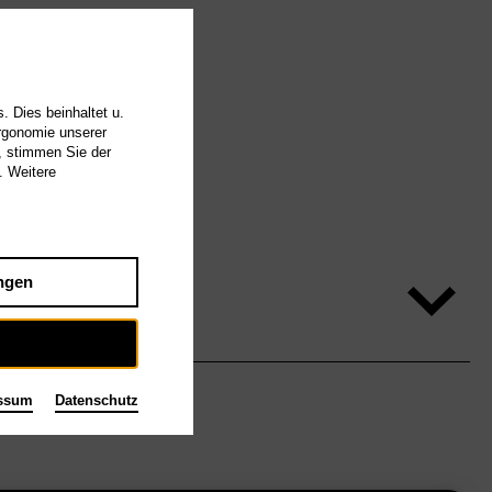
. Dies beinhaltet u.
Ergonomie unserer
, stimmen Sie der
. Weitere
ngen
ssum
Datenschutz