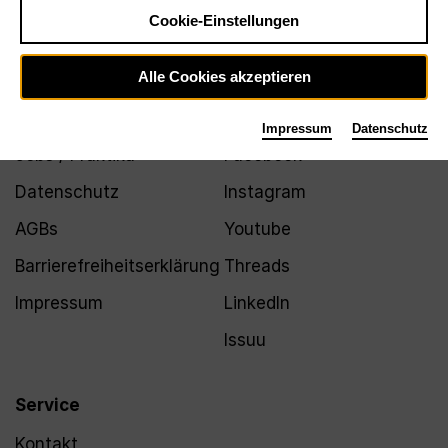
Newsletter
Cookie-Einstellungen
Alle Cookies akzeptieren
Infos
Folgen
Impressum
Datenschutz
Jobs / Praktika
Facebook
Datenschutz
Instagram
AGBs
Youtube
Barrierefreiheitserklärung
Threads
Impressum
LinkedIn
Issuu
Service
Kontakt