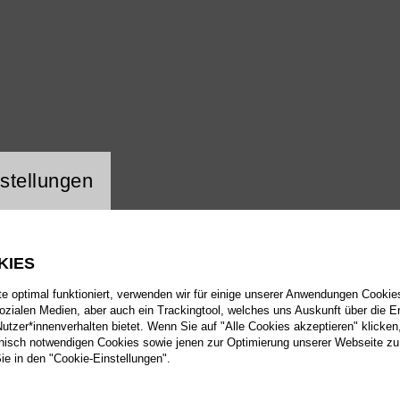
ng Website Cookie
stellungen
KIES
 optimal funktioniert, verwenden wir für einige unserer Anwendungen Cookies
sozialen Medien, aber auch ein Trackingtool, welches uns Auskunft über die 
tzer*innenverhalten bietet. Wenn Sie auf "Alle Cookies akzeptieren" klicken
isch notwendigen Cookies sowie jenen zur Optimierung unserer Webseite zu
Sie in den "Cookie-Einstellungen".