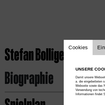
Einstellu
Stefan Bolliger
Cookies
Ein
UNSERE COO
Biographie
Damit unsere Webseite
a. die eingebetteten 
Webseite sowie das Nu
Verwendung von techn
Informationen findet 