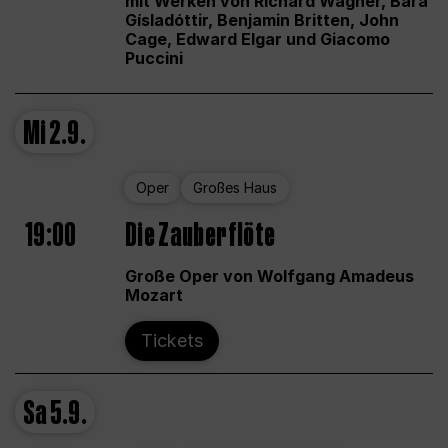
mit Werken von Richard Wagner, Bára
Gísladóttir, Benjamin Britten, John
Cage, Edward Elgar und Giacomo
Puccini
Mi
2.9.
Oper
Großes Haus
19:00
Die Zauberflöte
Große Oper von Wolfgang Amadeus
Mozart
Tickets
Sa
5.9.