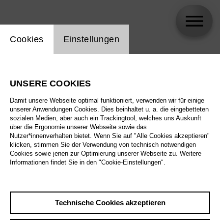
Einstellung Website Cookie
Cookies
Einstellungen
skip_calendar_timeline
Suche
UNSERE COOKIES
Alle Sparten
Damit unsere Webseite optimal funktioniert, verwenden wir für einige
Alle Spielstätten
unserer Anwendungen Cookies. Dies beinhaltet u. a. die eingebetteten
sozialen Medien, aber auch ein Trackingtool, welches uns Auskunft
über die Ergonomie unserer Webseite sowie das
Alle Merkmale
Nutzer*innenverhalten bietet. Wenn Sie auf "Alle Cookies akzeptieren"
klicken, stimmen Sie der Verwendung von technisch notwendigen
Cookies sowie jenen zur Optimierung unserer Webseite zu. Weitere
Informationen findet Sie in den "Cookie-Einstellungen".
August 2026
Technische Cookies akzeptieren
Sa
29.8.