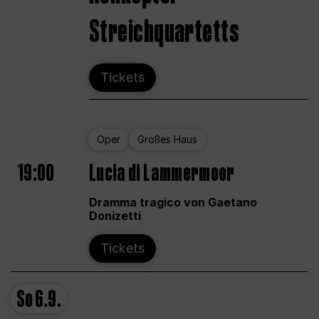
Streichquartetts
Tickets
Oper
Großes Haus
19:00
Lucia di Lammermoor
Dramma tragico von Gaetano
Donizetti
Tickets
So
6.9.