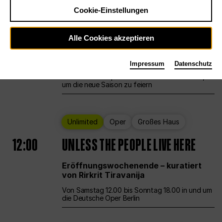
Cookie-Einstellungen
Ballett
Großes Haus
Staatsballett Berlin
Alle Cookies akzeptieren
12:00
Eröffnungswochenende
Impressum
Datenschutz
Die Deutsche Oper Berlin öffnet ihre Pforten,
um die neue Saison zu feiern
Unlimited
Oper
Großes Haus
12:00
UNLESS THE PEOPLE LIVE HERE
Eröffnungswochenende – kuratiert
von Rirkrit Tiravanija
Von Samstag 12.00 bis Sonntag 18.00 in und um
die Deutsche Oper Berlin