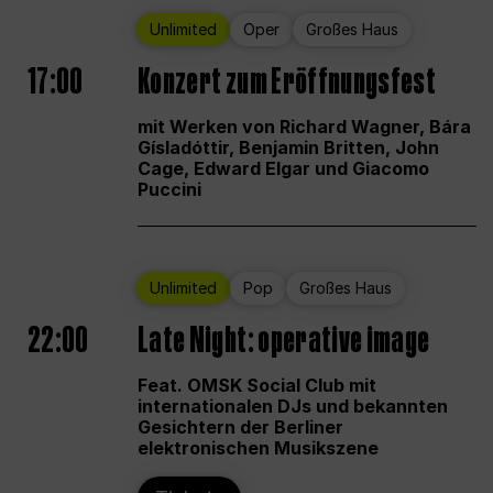
Unlimited
Oper
Großes Haus
17:00
Konzert zum Eröffnungsfest
mit Werken von Richard Wagner, Bára
Gísladóttir, Benjamin Britten, John
Cage, Edward Elgar und Giacomo
Puccini
Unlimited
Pop
Großes Haus
22:00
Late Night: operative image
Feat. OMSK Social Club mit
internationalen DJs und bekannten
Gesichtern der Berliner
elektronischen Musikszene