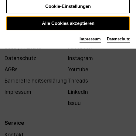
Newsletter
Cookie-Einstellungen
Alle Cookies akzeptieren
Infos
Folgen
Impressum
Datenschutz
Jobs / Praktika
Facebook
Datenschutz
Instagram
AGBs
Youtube
Barrierefreiheitserklärung
Threads
Impressum
LinkedIn
Issuu
Service
Kontakt