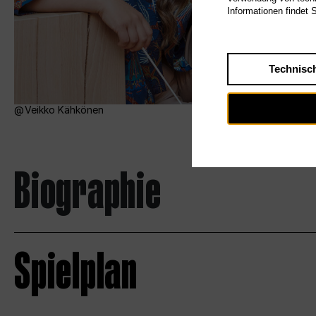
Informationen findet 
Technisc
Veikko Kähkönen
Biographie
Spielplan