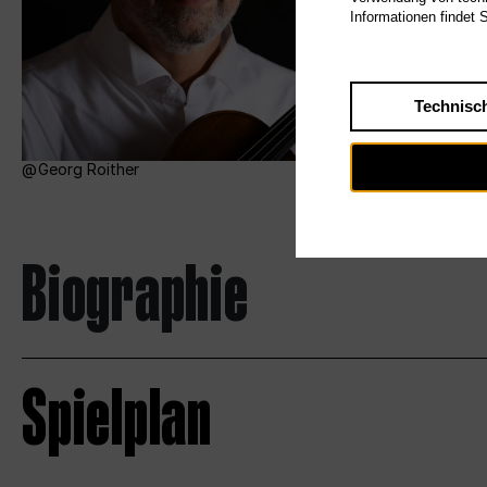
Informationen findet 
Technisc
Georg Roither
Biographie
Spielplan