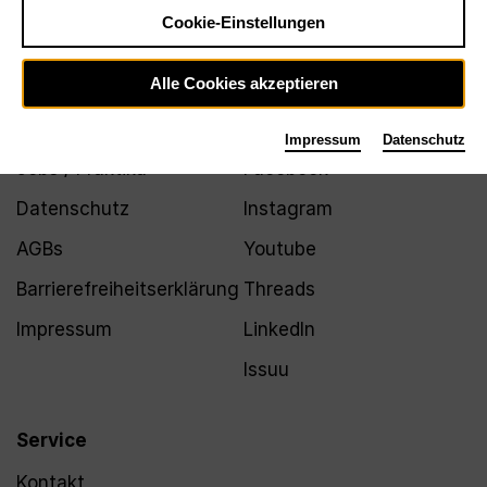
Newsletter
Cookie-Einstellungen
Alle Cookies akzeptieren
Infos
Folgen
Impressum
Datenschutz
Jobs / Praktika
Facebook
Datenschutz
Instagram
AGBs
Youtube
Barrierefreiheitserklärung
Threads
Impressum
LinkedIn
Issuu
Service
Kontakt