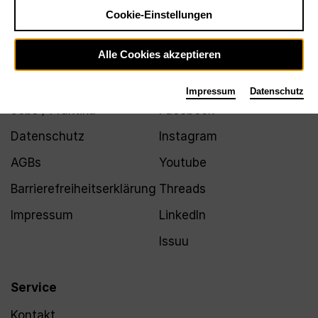
Newsletter
Cookie-Einstellungen
Alle Cookies akzeptieren
Infos
Folgen
Impressum
Datenschutz
Jobs / Praktika
Facebook
Datenschutz
Instagram
AGBs
Youtube
Barrierefreiheitserklärung
Threads
Impressum
LinkedIn
Issuu
Service
Kontakt