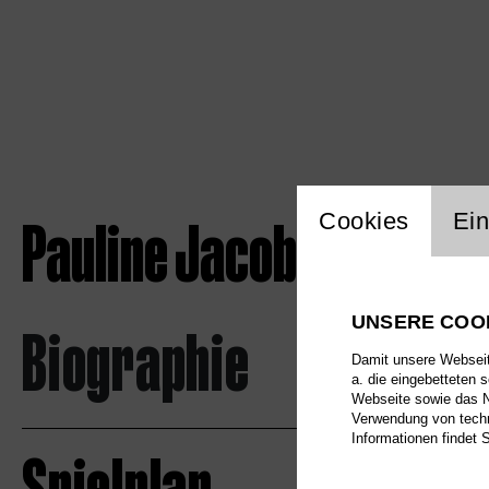
Einstellu
Pauline Jacob / staats
Cookies
Ein
UNSERE COO
Biographie
Damit unsere Webseite
a. die eingebetteten 
Webseite sowie das Nu
Verwendung von techn
Informationen findet 