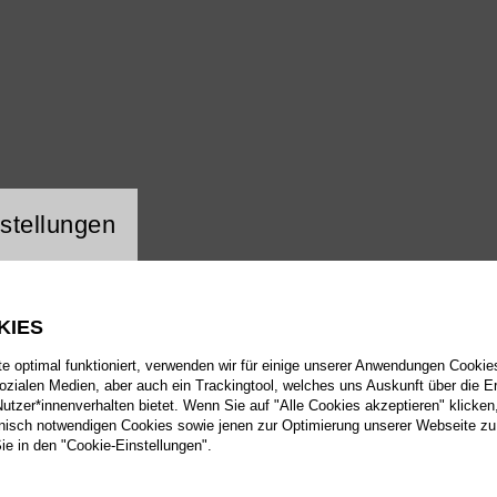
ng Website Cookie
oper24
stellungen
KIES
 optimal funktioniert, verwenden wir für einige unserer Anwendungen Cookies
sozialen Medien, aber auch ein Trackingtool, welches uns Auskunft über die 
tzer*innenverhalten bietet. Wenn Sie auf "Alle Cookies akzeptieren" klicken
isch notwendigen Cookies sowie jenen zur Optimierung unserer Webseite zu
Sie in den "Cookie-Einstellungen".