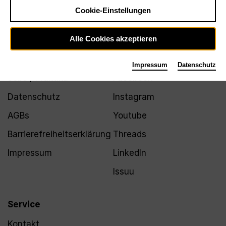
Newsletter
Cookie-Einstellungen
Alle Cookies akzeptieren
Infos
Folgen
Impressum
Datenschutz
Jobs / Praktika
Facebook
Datenschutz
Instagram
AGBs
Youtube
Barrierefreiheitserklärung
Threads
Impressum
LinkedIn
Issuu
Service
Kontakt