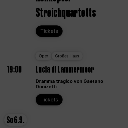
Streichquartetts
Tickets
Oper
Großes Haus
19:00
Lucia di Lammermoor
Dramma tragico von Gaetano
Donizetti
Tickets
So
6.9.