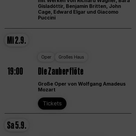
mit Werken von Richard Wagner, Bára
Gísladóttir, Benjamin Britten, John
Cage, Edward Elgar und Giacomo
Puccini
Mi
2.9.
Oper
Großes Haus
19:00
Die Zauberflöte
Große Oper von Wolfgang Amadeus
Mozart
Tickets
Sa
5.9.