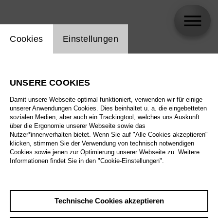
Einstellung Website Cookie
Cookies
Einstellungen
skip_calendar_timeline
Suche
UNSERE COOKIES
Alle Sparten
Damit unsere Webseite optimal funktioniert, verwenden wir für einige
Alle Spielstätten
unserer Anwendungen Cookies. Dies beinhaltet u. a. die eingebetteten
sozialen Medien, aber auch ein Trackingtool, welches uns Auskunft
über die Ergonomie unserer Webseite sowie das
Alle Merkmale
Nutzer*innenverhalten bietet. Wenn Sie auf "Alle Cookies akzeptieren"
klicken, stimmen Sie der Verwendung von technisch notwendigen
Cookies sowie jenen zur Optimierung unserer Webseite zu. Weitere
Informationen findet Sie in den "Cookie-Einstellungen".
August 2026
Technische Cookies akzeptieren
Sa
29.8.