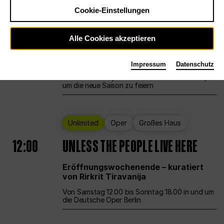
Cookie-Einstellungen
Ballett
Großes Haus
Staatsballett Berlin
Alle Cookies akzeptieren
12:00
Eröffnungswochenende
Impressum
Datenschutz
Die Deutsche Oper Berlin öffnet ihre Pforten,
um die neue Saison zu feiern
Unlimited
Oper
Großes Haus
12:00
UNLESS THE PEOPLE LIVE HERE
Eröffnungswochenende – kuratiert
von Rirkrit Tiravanija
Von Samstag 12.00 bis Sonntag 18.00 in und um
die Deutsche Oper Berlin