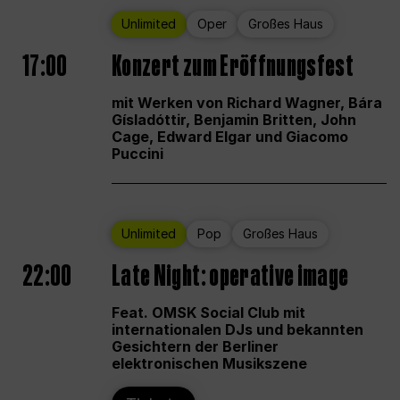
Unlimited
Oper
Großes Haus
17:00
Konzert zum Eröffnungsfest
mit Werken von Richard Wagner, Bára
Gísladóttir, Benjamin Britten, John
Cage, Edward Elgar und Giacomo
Puccini
Unlimited
Pop
Großes Haus
22:00
Late Night: operative image
Feat. OMSK Social Club mit
internationalen DJs und bekannten
Gesichtern der Berliner
elektronischen Musikszene