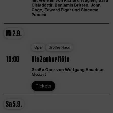
mit Werken von Richard Wagner, Bára
Gísladóttir, Benjamin Britten, John
Cage, Edward Elgar und Giacomo
Puccini
Mi
2.9.
Oper
Großes Haus
19:00
Die Zauberflöte
Große Oper von Wolfgang Amadeus
Mozart
Tickets
Sa
5.9.