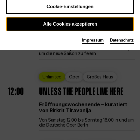
Cookie-Einstellungen
Ballett
Großes Haus
Staatsballett Berlin
Alle Cookies akzeptieren
12:00
Eröffnungswochenende
Impressum
Datenschutz
Die Deutsche Oper Berlin öffnet ihre Pforten,
um die neue Saison zu feiern
Unlimited
Oper
Großes Haus
12:00
UNLESS THE PEOPLE LIVE HERE
Eröffnungswochenende – kuratiert
von Rirkrit Tiravanija
Von Samstag 12.00 bis Sonntag 18.00 in und um
die Deutsche Oper Berlin