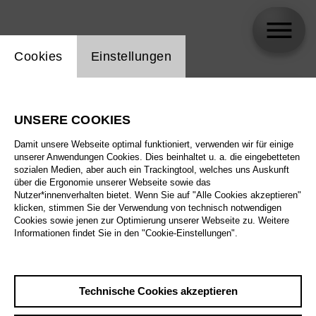
Einstellung Website Cookie
Cookies
Einstellungen
skip_calendar_timeline
Suche
UNSERE COOKIES
Alle Sparten
Damit unsere Webseite optimal funktioniert, verwenden wir für einige
Alle Spielstätten
unserer Anwendungen Cookies. Dies beinhaltet u. a. die eingebetteten
sozialen Medien, aber auch ein Trackingtool, welches uns Auskunft
über die Ergonomie unserer Webseite sowie das
Alle Merkmale
Nutzer*innenverhalten bietet. Wenn Sie auf "Alle Cookies akzeptieren"
klicken, stimmen Sie der Verwendung von technisch notwendigen
Cookies sowie jenen zur Optimierung unserer Webseite zu. Weitere
Informationen findet Sie in den "Cookie-Einstellungen".
August 2026
Technische Cookies akzeptieren
Sa
29.8.