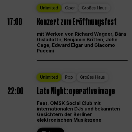
Unlimited
Oper
Großes Haus
17:00
Konzert zum Eröffnungsfest
mit Werken von Richard Wagner, Bára
Gísladóttir, Benjamin Britten, John
Cage, Edward Elgar und Giacomo
Puccini
Unlimited
Pop
Großes Haus
22:00
Late Night: operative image
Feat. OMSK Social Club mit
internationalen DJs und bekannten
Gesichtern der Berliner
elektronischen Musikszene