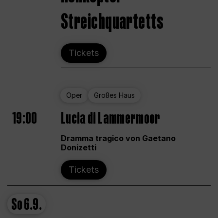
Streichquartetts
Tickets
Oper
Großes Haus
19:00
Lucia di Lammermoor
Dramma tragico von Gaetano
Donizetti
Tickets
So
6.9.