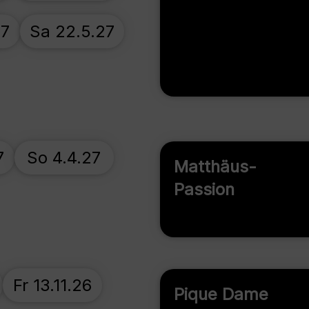
27
Sa 22.5.27
7
So 4.4.27
Matthäus-
Passion
Fr 13.11.26
Pique Dame