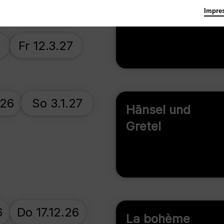
Mi 21.10.26
Impre
Carmen
7
Fr 12.3.27
.26
So 3.1.27
Hänsel und
Gretel
6
Do 17.12.26
La bohème