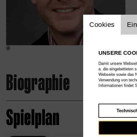
Einstellu
Cookies
Ein
UNSERE COO
Damit unsere Webseite
a. die eingebetteten 
Biographie
Webseite sowie das Nu
Verwendung von techn
Informationen findet 
Spielplan
Technisc