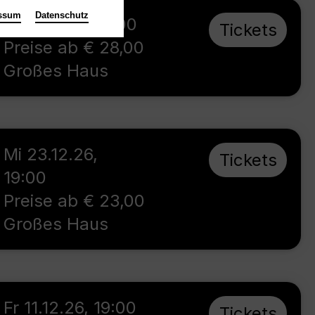
ssum
Datenschutz
So 4.10.26
,
16:00
Tickets
Preise ab € 28,00
Großes Haus
Mi 23.12.26
,
Tickets
19:00
Preise ab € 23,00
Großes Haus
Fr 11.12.26
,
19:00
Tickets