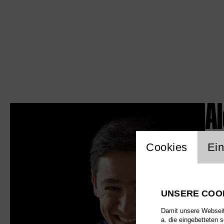
A
Einstellu
Cookies
Ein
UNSERE COO
Damit unsere Webseite
a. die eingebetteten 