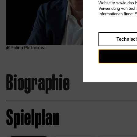
Webseite sowie das Nu
Verwendung von techn
Informationen findet 
Technisc
Polina Plotnikova
Biographie
Spielplan