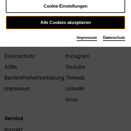
Newsletter
Cookie-Einstellungen
Alle Cookies akzeptieren
Infos
Folgen
Impressum
Datenschutz
Jobs / Praktika
Facebook
Datenschutz
Instagram
AGBs
Youtube
Barrierefreiheitserklärung
Threads
Impressum
LinkedIn
Issuu
Service
Kontakt