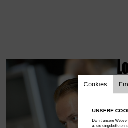
Lo
Einstellu
Cookies
Ein
UNSERE COO
Damit unsere Webseite
a. die eingebetteten 