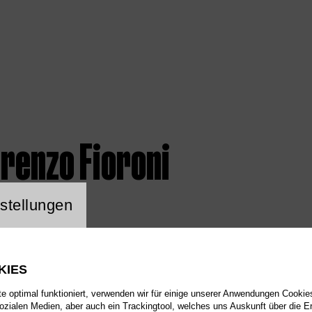
renzo Fioroni
ng Website Cookie
stellungen
KIES
 optimal funktioniert, verwenden wir für einige unserer Anwendungen Cookies
sozialen Medien, aber auch ein Trackingtool, welches uns Auskunft über die 