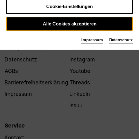
Newsletter
Cookie-Einstellungen
Alle Cookies akzeptieren
Infos
Folgen
Impressum
Datenschutz
Jobs / Praktika
Facebook
Datenschutz
Instagram
AGBs
Youtube
Barrierefreiheitserklärung
Threads
Impressum
LinkedIn
Issuu
Service
Kontakt