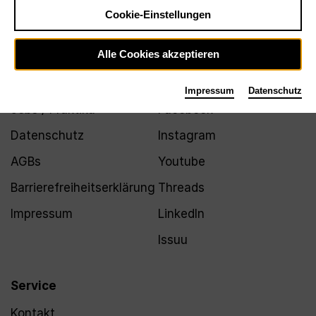
Newsletter
Cookie-Einstellungen
Alle Cookies akzeptieren
Infos
Folgen
Impressum
Datenschutz
Jobs / Praktika
Facebook
Datenschutz
Instagram
AGBs
Youtube
Barrierefreiheitserklärung
Threads
Impressum
LinkedIn
Issuu
Service
Kontakt