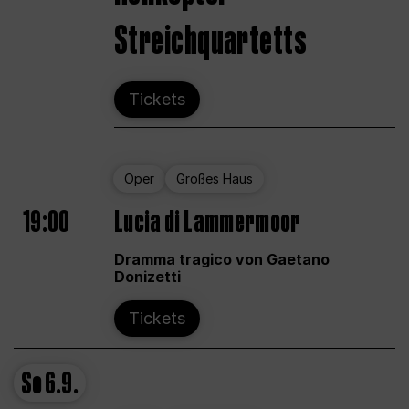
Streichquartetts
Tickets
Oper
Großes Haus
19:00
Lucia di Lammermoor
Dramma tragico von Gaetano
Donizetti
Tickets
So
6.9.