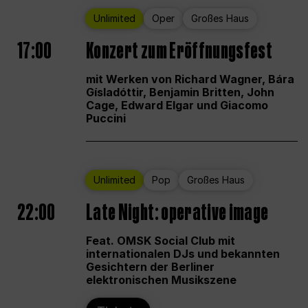
Unlimited
Oper
Großes Haus
17:00
Konzert zum Eröffnungsfest
mit Werken von Richard Wagner, Bára
Gísladóttir, Benjamin Britten, John
Cage, Edward Elgar und Giacomo
Puccini
Unlimited
Pop
Großes Haus
22:00
Late Night: operative image
Feat. OMSK Social Club mit
internationalen DJs und bekannten
Gesichtern der Berliner
elektronischen Musikszene