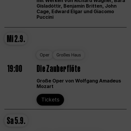
mit Werken von Richard Wagner, Bára
Gísladóttir, Benjamin Britten, John
Cage, Edward Elgar und Giacomo
Puccini
Mi
2.9.
Oper
Großes Haus
19:00
Die Zauberflöte
Große Oper von Wolfgang Amadeus
Mozart
Tickets
Sa
5.9.