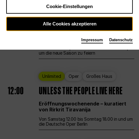
Cookie-Einstellungen
Ballett
Großes Haus
Staatsballett Berlin
Alle Cookies akzeptieren
12:00
Eröffnungswochenende
Impressum
Datenschutz
Die Deutsche Oper Berlin öffnet ihre Pforten,
um die neue Saison zu feiern
Unlimited
Oper
Großes Haus
12:00
UNLESS THE PEOPLE LIVE HERE
Eröffnungswochenende – kuratiert
von Rirkrit Tiravanija
Von Samstag 12.00 bis Sonntag 18.00 in und um
die Deutsche Oper Berlin