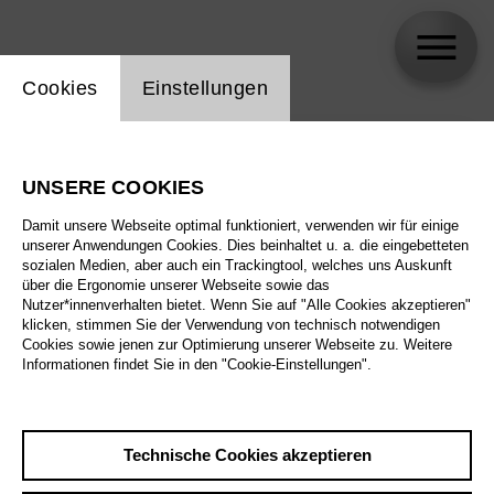
Einstellung Website Cookie
Cookies
Einstellungen
skip_calendar_timeline
Suche
UNSERE COOKIES
Alle Sparten
Damit unsere Webseite optimal funktioniert, verwenden wir für einige
Alle Spielstätten
unserer Anwendungen Cookies. Dies beinhaltet u. a. die eingebetteten
sozialen Medien, aber auch ein Trackingtool, welches uns Auskunft
über die Ergonomie unserer Webseite sowie das
Alle Merkmale
Nutzer*innenverhalten bietet. Wenn Sie auf "Alle Cookies akzeptieren"
klicken, stimmen Sie der Verwendung von technisch notwendigen
Cookies sowie jenen zur Optimierung unserer Webseite zu. Weitere
Informationen findet Sie in den "Cookie-Einstellungen".
August 2026
Technische Cookies akzeptieren
Sa
29.8.