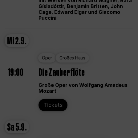
mit Werken von Richard Wagner, Bára
Gísladóttir, Benjamin Britten, John
Cage, Edward Elgar und Giacomo
Puccini
Mi
2.9.
Oper
Großes Haus
19:00
Die Zauberflöte
Große Oper von Wolfgang Amadeus
Mozart
Tickets
Sa
5.9.