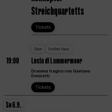
Streichquartetts
Tickets
Oper
Großes Haus
19:00
Lucia di Lammermoor
Dramma tragico von Gaetano
Donizetti
Tickets
So
6.9.