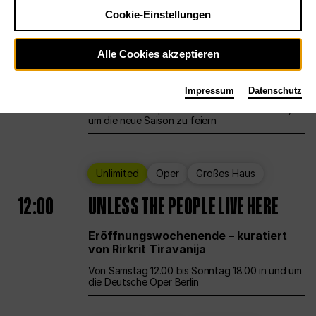
Cookie-Einstellungen
Ballett
Großes Haus
Staatsballett Berlin
Alle Cookies akzeptieren
12:00
Eröffnungswochenende
Impressum
Datenschutz
Die Deutsche Oper Berlin öffnet ihre Pforten,
um die neue Saison zu feiern
Unlimited
Oper
Großes Haus
12:00
UNLESS THE PEOPLE LIVE HERE
Eröffnungswochenende – kuratiert
von Rirkrit Tiravanija
Von Samstag 12.00 bis Sonntag 18.00 in und um
die Deutsche Oper Berlin