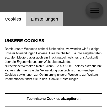
Einstellung Website Cookie
Cookies
Einstellungen
skip_calendar_timeline
Suche
UNSERE COOKIES
Alle Sparten
Damit unsere Webseite optimal funktioniert, verwenden wir für einige
Alle Spielstätten
unserer Anwendungen Cookies. Dies beinhaltet u. a. die eingebetteten
sozialen Medien, aber auch ein Trackingtool, welches uns Auskunft
über die Ergonomie unserer Webseite sowie das
Alle Merkmale
Nutzer*innenverhalten bietet. Wenn Sie auf "Alle Cookies akzeptieren"
klicken, stimmen Sie der Verwendung von technisch notwendigen
Cookies sowie jenen zur Optimierung unserer Webseite zu. Weitere
Informationen findet Sie in den "Cookie-Einstellungen".
August 2026
Technische Cookies akzeptieren
Sa
29.8.