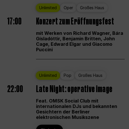
Unlimited
Oper
Großes Haus
17:00
Konzert zum Eröffnungsfest
mit Werken von Richard Wagner, Bára
Gísladóttir, Benjamin Britten, John
Cage, Edward Elgar und Giacomo
Puccini
Unlimited
Pop
Großes Haus
22:00
Late Night: operative image
Feat. OMSK Social Club mit
internationalen DJs und bekannten
Gesichtern der Berliner
elektronischen Musikszene