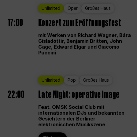
Unlimited
Oper
Großes Haus
17:00
Konzert zum Eröffnungsfest
mit Werken von Richard Wagner, Bára
Gísladóttir, Benjamin Britten, John
Cage, Edward Elgar und Giacomo
Puccini
Unlimited
Pop
Großes Haus
22:00
Late Night: operative image
Feat. OMSK Social Club mit
internationalen DJs und bekannten
Gesichtern der Berliner
elektronischen Musikszene