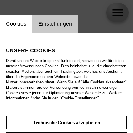
Einstellung Website Cookie
Cookies
Einstellungen
skip_calendar_timeline
Suche
UNSERE COOKIES
Alle Sparten
Damit unsere Webseite optimal funktioniert, verwenden wir für einige
Alle Spielstätten
unserer Anwendungen Cookies. Dies beinhaltet u. a. die eingebetteten
sozialen Medien, aber auch ein Trackingtool, welches uns Auskunft
über die Ergonomie unserer Webseite sowie das
Alle Merkmale
Nutzer*innenverhalten bietet. Wenn Sie auf "Alle Cookies akzeptieren"
klicken, stimmen Sie der Verwendung von technisch notwendigen
Cookies sowie jenen zur Optimierung unserer Webseite zu. Weitere
Informationen findet Sie in den "Cookie-Einstellungen".
August 2026
Technische Cookies akzeptieren
Sa
29.8.