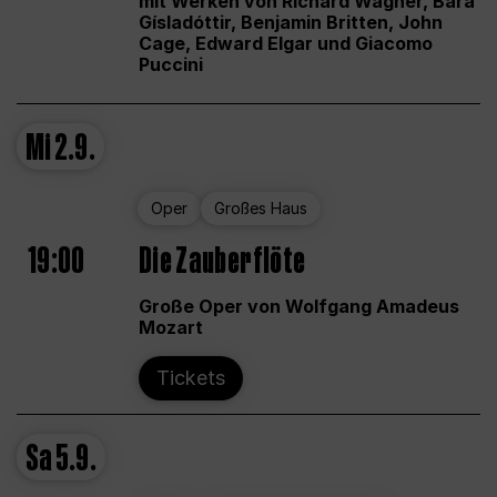
mit Werken von Richard Wagner, Bára
Gísladóttir, Benjamin Britten, John
Cage, Edward Elgar und Giacomo
Puccini
Mi
2.9.
Oper
Großes Haus
19:00
Die Zauberflöte
Große Oper von Wolfgang Amadeus
Mozart
Tickets
Sa
5.9.