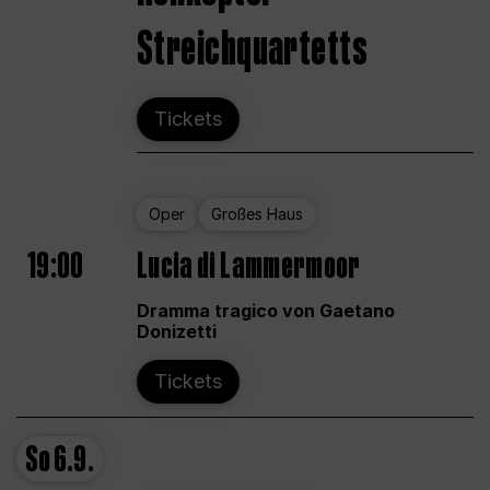
Streichquartetts
Tickets
Oper
Großes Haus
19:00
Lucia di Lammermoor
Dramma tragico von Gaetano
Donizetti
Tickets
So
6.9.