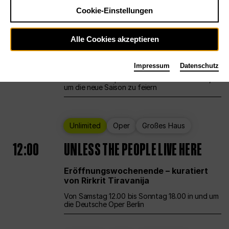
Cookie-Einstellungen
Ballett
Großes Haus
Staatsballett Berlin
Alle Cookies akzeptieren
12:00
Eröffnungswochenende
Impressum
Datenschutz
Die Deutsche Oper Berlin öffnet ihre Pforten,
um die neue Saison zu feiern
Unlimited
Oper
Großes Haus
12:00
UNLESS THE PEOPLE LIVE HERE
Eröffnungswochenende – kuratiert
von Rirkrit Tiravanija
Von Samstag 12.00 bis Sonntag 18.00 in und um
die Deutsche Oper Berlin