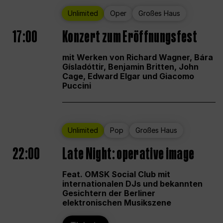
Unlimited
Oper
Großes Haus
17:00
Konzert zum Eröffnungsfest
mit Werken von Richard Wagner, Bára
Gísladóttir, Benjamin Britten, John
Cage, Edward Elgar und Giacomo
Puccini
Unlimited
Pop
Großes Haus
22:00
Late Night: operative image
Feat. OMSK Social Club mit
internationalen DJs und bekannten
Gesichtern der Berliner
elektronischen Musikszene