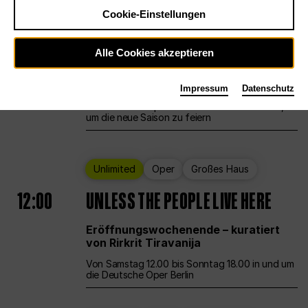
Cookie-Einstellungen
Ballett
Großes Haus
Staatsballett Berlin
Alle Cookies akzeptieren
12:00
Eröffnungswochenende
Impressum
Datenschutz
Die Deutsche Oper Berlin öffnet ihre Pforten,
um die neue Saison zu feiern
Unlimited
Oper
Großes Haus
12:00
UNLESS THE PEOPLE LIVE HERE
Eröffnungswochenende – kuratiert
von Rirkrit Tiravanija
Von Samstag 12.00 bis Sonntag 18.00 in und um
die Deutsche Oper Berlin