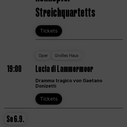
Streichquartetts
Tickets
Oper
Großes Haus
19:00
Lucia di Lammermoor
Dramma tragico von Gaetano
Donizetti
Tickets
So
6.9.