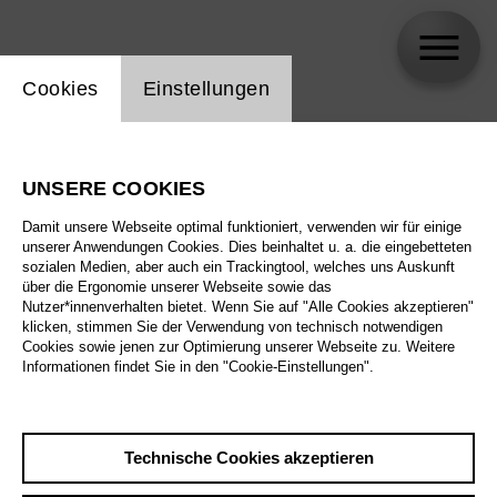
Einstellung Website Cookie
Cookies
Einstellungen
skip_calendar_timeline
Suche
UNSERE COOKIES
Alle Sparten
Damit unsere Webseite optimal funktioniert, verwenden wir für einige
Alle Spielstätten
unserer Anwendungen Cookies. Dies beinhaltet u. a. die eingebetteten
sozialen Medien, aber auch ein Trackingtool, welches uns Auskunft
über die Ergonomie unserer Webseite sowie das
Alle Merkmale
Nutzer*innenverhalten bietet. Wenn Sie auf "Alle Cookies akzeptieren"
klicken, stimmen Sie der Verwendung von technisch notwendigen
Cookies sowie jenen zur Optimierung unserer Webseite zu. Weitere
Informationen findet Sie in den "Cookie-Einstellungen".
August 2026
Technische Cookies akzeptieren
Sa
29.8.