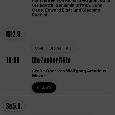
mit Werken von Richard Wagner, Bára
Gísladóttir, Benjamin Britten, John
Cage, Edward Elgar und Giacomo
Puccini
Mi
2.9.
Oper
Großes Haus
19:00
Die Zauberflöte
Große Oper von Wolfgang Amadeus
Mozart
Tickets
Sa
5.9.