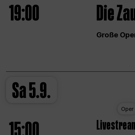
19:00
Die Za
Große Ope
Sa
5.9.
Oper
15:00
Livestream