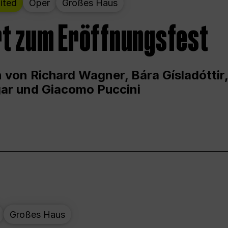
ited
Oper
Großes Haus
t zum Eröffnungsfest
 von Richard Wagner, Bára Gísladóttir,
ar und Giacomo Puccini
Großes Haus