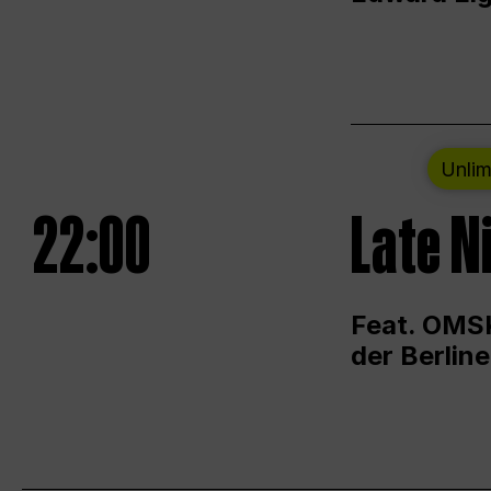
Unlim
22:00
Late N
Feat. OMSK
der Berlin