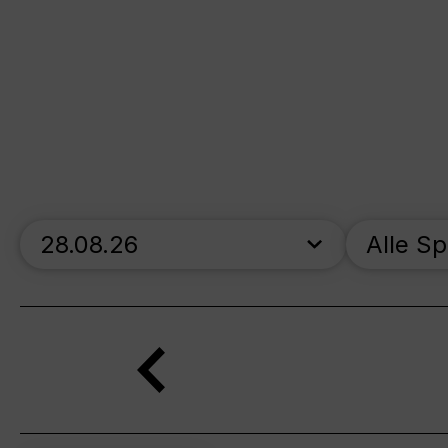
skip_calendar_timeline
Alle S
Suche