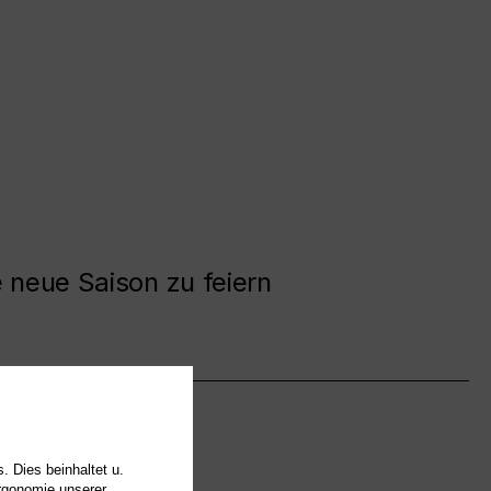
e neue Saison zu feiern
. Dies beinhaltet u.
Ergonomie unserer