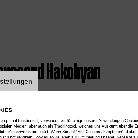
avasard Hakobyan
ng Website Cookie
stellungen
KIES
 optimal funktioniert, verwenden wir für einige unserer Anwendungen Cookies
sozialen Medien, aber auch ein Trackingtool, welches uns Auskunft über die 
tzer*innenverhalten bietet. Wenn Sie auf "Alle Cookies akzeptieren" klicken
isch notwendigen Cookies sowie jenen zur Optimierung unserer Webseite zu