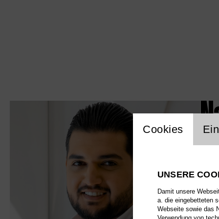
N
Einstellu
Cookies
Ein
UNSERE COO
Damit unsere Webseite
a. die eingebetteten 
Webseite sowie das Nu
Verwendung von techn