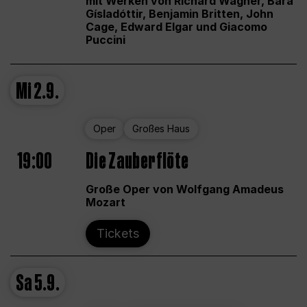
mit Werken von Richard Wagner, Bára
Gísladóttir, Benjamin Britten, John
Cage, Edward Elgar und Giacomo
Puccini
Mi
2.9.
Oper
Großes Haus
19:00
Die Zauberflöte
Große Oper von Wolfgang Amadeus
Mozart
Tickets
Sa
5.9.