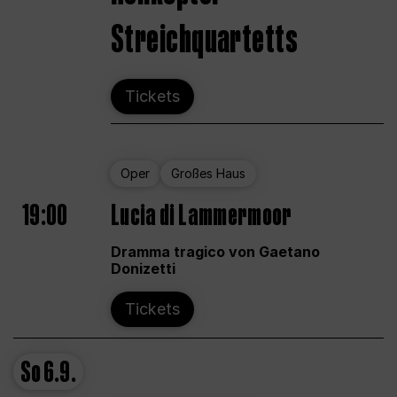
Streichquartetts
Tickets
Oper
Großes Haus
19:00
Lucia di Lammermoor
Dramma tragico von Gaetano
Donizetti
Tickets
So
6.9.