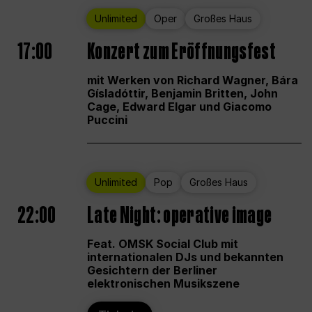
Unlimited
Oper
Großes Haus
17:00
Konzert zum Eröffnungsfest
mit Werken von Richard Wagner, Bára
Gísladóttir, Benjamin Britten, John
Cage, Edward Elgar und Giacomo
Puccini
Unlimited
Pop
Großes Haus
22:00
Late Night: operative image
Feat. OMSK Social Club mit
internationalen DJs und bekannten
Gesichtern der Berliner
elektronischen Musikszene