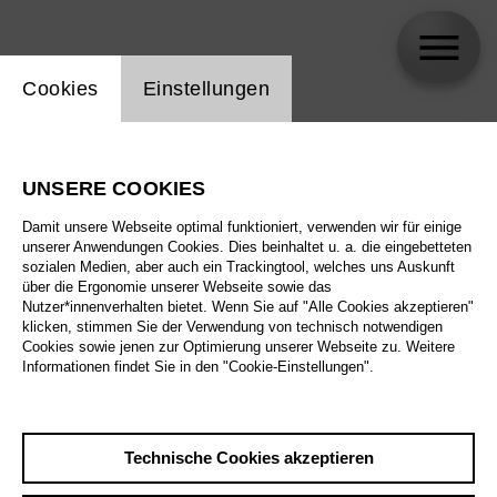
Einstellung Website Cookie
Cookies
Einstellungen
skip_calendar_timeline
Suche
UNSERE COOKIES
Alle Sparten
Damit unsere Webseite optimal funktioniert, verwenden wir für einige
Alle Spielstätten
unserer Anwendungen Cookies. Dies beinhaltet u. a. die eingebetteten
sozialen Medien, aber auch ein Trackingtool, welches uns Auskunft
über die Ergonomie unserer Webseite sowie das
Alle Merkmale
Nutzer*innenverhalten bietet. Wenn Sie auf "Alle Cookies akzeptieren"
klicken, stimmen Sie der Verwendung von technisch notwendigen
Cookies sowie jenen zur Optimierung unserer Webseite zu. Weitere
Informationen findet Sie in den "Cookie-Einstellungen".
August 2026
Technische Cookies akzeptieren
Sa
29.8.