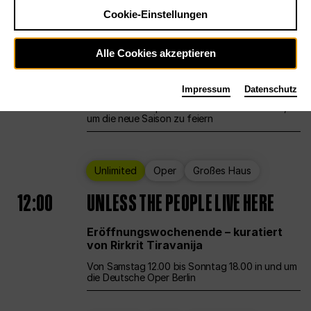
Cookie-Einstellungen
Ballett
Großes Haus
Staatsballett Berlin
Alle Cookies akzeptieren
12:00
Eröffnungswochenende
Impressum
Datenschutz
Die Deutsche Oper Berlin öffnet ihre Pforten,
um die neue Saison zu feiern
Unlimited
Oper
Großes Haus
12:00
UNLESS THE PEOPLE LIVE HERE
Eröffnungswochenende – kuratiert
von Rirkrit Tiravanija
Von Samstag 12.00 bis Sonntag 18.00 in und um
die Deutsche Oper Berlin