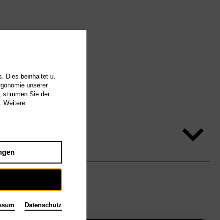
. Dies beinhaltet u.
Ergonomie unserer
, stimmen Sie der
. Weitere
ngen
ssum
Datenschutz