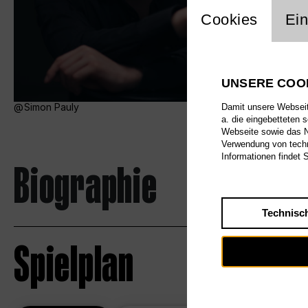
Einstellu
Cookies
Ein
UNSERE COO
Simon Pauly
Damit unsere Webseite
a. die eingebetteten 
Webseite sowie das Nu
Verwendung von techn
Informationen findet 
Biographie
Technisc
Spielplan