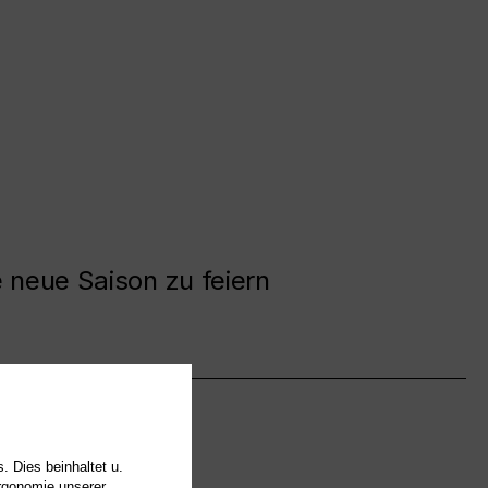
e neue Saison zu feiern
. Dies beinhaltet u.
Ergonomie unserer