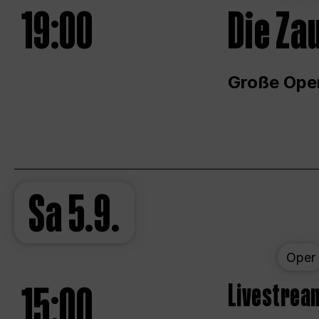
19:00
Die Za
Große Ope
Sa
5.9.
Oper
15:00
Livestream