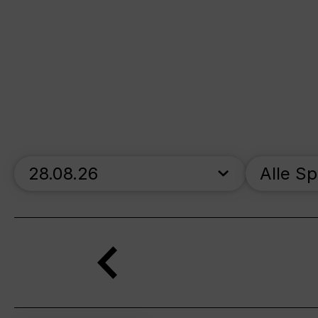
skip_calendar_timeline
Alle S
Suche