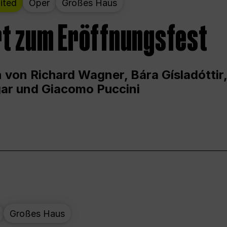
ited
Oper
Großes Haus
t zum Eröffnungsfest
 von Richard Wagner, Bára Gísladóttir,
ar und Giacomo Puccini
Großes Haus