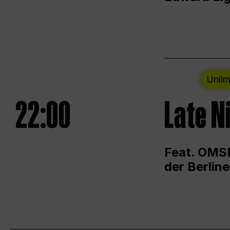
Unlim
22:00
Late N
Feat. OMSK
der Berlin