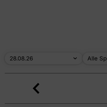
skip_calendar_timeline
Alle S
Suche