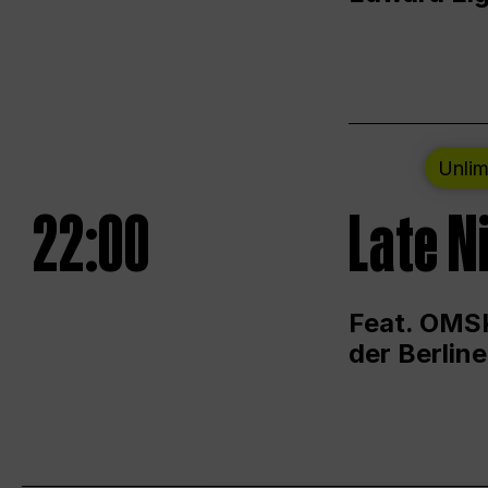
Unlim
22:00
Late N
Feat. OMSK
der Berlin