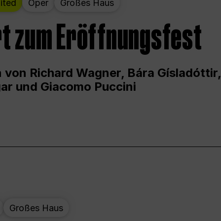
ited
Oper
Großes Haus
t zum Eröffnungsfest
 von Richard Wagner, Bára Gísladóttir,
ar und Giacomo Puccini
Großes Haus