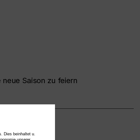
e neue Saison zu feiern
. Dies beinhaltet u.
Ergonomie unserer