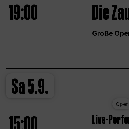
19:00
Die Za
Große Ope
Sa
5.9.
Oper
15:00
Live-Perf