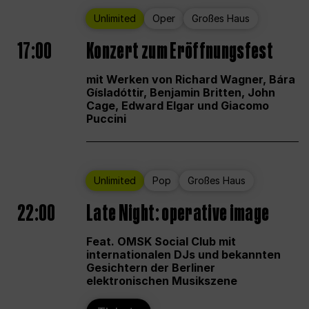
Unlimited
Oper
Großes Haus
17:00
Konzert zum Eröffnungsfest
mit Werken von Richard Wagner, Bára
Gísladóttir, Benjamin Britten, John
Cage, Edward Elgar und Giacomo
Puccini
Unlimited
Pop
Großes Haus
22:00
Late Night: operative image
Feat. OMSK Social Club mit
internationalen DJs und bekannten
Gesichtern der Berliner
elektronischen Musikszene