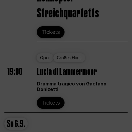
Streichquartetts
Tickets
Oper
Großes Haus
19:00
Lucia di Lammermoor
Dramma tragico von Gaetano
Donizetti
Tickets
So
6.9.