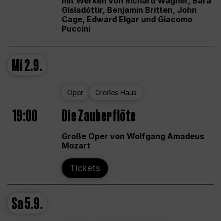
mit Werken von Richard Wagner, Bára
Gísladóttir, Benjamin Britten, John
Cage, Edward Elgar und Giacomo
Puccini
Mi
2.9.
Oper
Großes Haus
19:00
Die Zauberflöte
Große Oper von Wolfgang Amadeus
Mozart
Tickets
Sa
5.9.