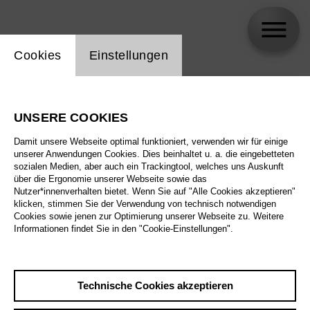
Einstellung Website Cookie
Cookies
Einstellungen
skip_calendar_timeline
Suche
UNSERE COOKIES
Alle Sparten
Damit unsere Webseite optimal funktioniert, verwenden wir für einige
Alle Spielstätten
unserer Anwendungen Cookies. Dies beinhaltet u. a. die eingebetteten
sozialen Medien, aber auch ein Trackingtool, welches uns Auskunft
über die Ergonomie unserer Webseite sowie das
Alle Merkmale
Nutzer*innenverhalten bietet. Wenn Sie auf "Alle Cookies akzeptieren"
klicken, stimmen Sie der Verwendung von technisch notwendigen
Cookies sowie jenen zur Optimierung unserer Webseite zu. Weitere
Informationen findet Sie in den "Cookie-Einstellungen".
August 2026
Technische Cookies akzeptieren
Sa
29.8.