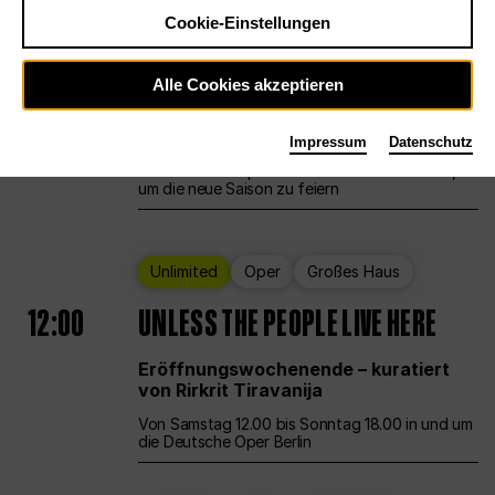
Cookie-Einstellungen
Ballett
Großes Haus
Staatsballett Berlin
Alle Cookies akzeptieren
12:00
Eröffnungswochenende
Impressum
Datenschutz
Die Deutsche Oper Berlin öffnet ihre Pforten,
um die neue Saison zu feiern
Unlimited
Oper
Großes Haus
12:00
UNLESS THE PEOPLE LIVE HERE
Eröffnungswochenende – kuratiert
von Rirkrit Tiravanija
Von Samstag 12.00 bis Sonntag 18.00 in und um
die Deutsche Oper Berlin